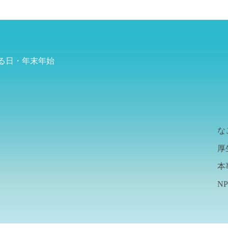
る日・年末年始
な
厚
ム
本
N