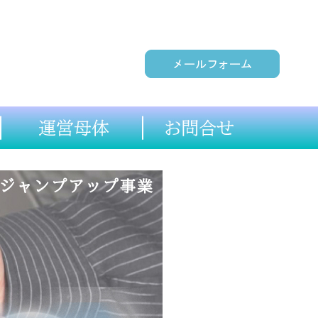
メール
サポート企業
運営母体